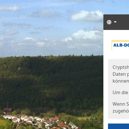
Sprach
Start
Starts
Cryptsh
Daten p
können
Um die 
Wenn Si
zugehör