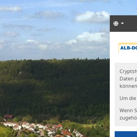
Sprach
Start
Starts
Cryptsh
Daten p
können
Um die 
Wenn Si
zugehör