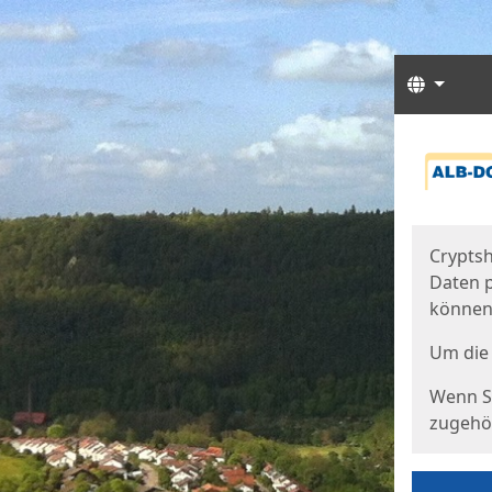
Sprach
Start
Starts
Cryptsh
Daten p
können
Um die 
Wenn Si
zugehör