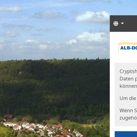
Sprach
Start
Starts
Cryptsh
Daten p
können
Um die 
Wenn Si
zugehör