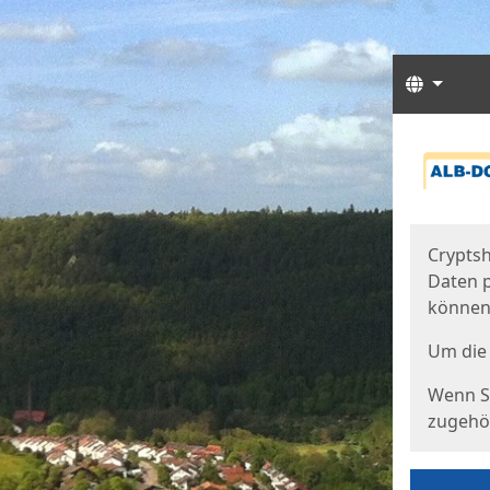
Sprach
Start
Starts
Cryptsh
Daten p
können
Um die 
Wenn Si
zugehör