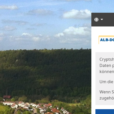
Sprach
Start
Starts
Cryptsh
Daten p
können
Um die 
Wenn Si
zugehör