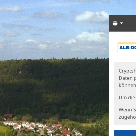
Sprach
Start
Starts
Cryptsh
Daten p
können
Um die 
Wenn Si
zugehör