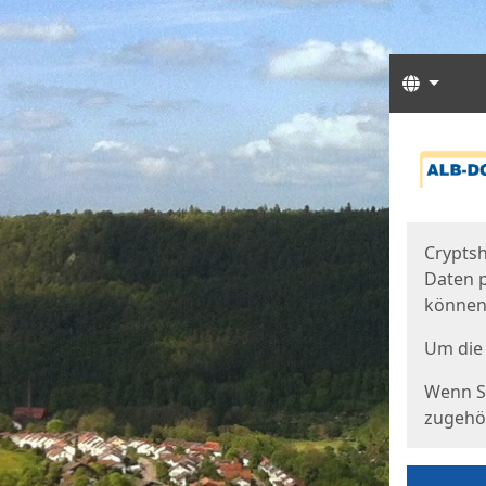
Sprach
Start
Starts
Cryptsh
Daten p
können
Um die 
Wenn Si
zugehör