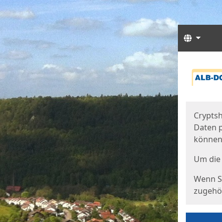
Sprach
Start
Starts
Cryptsh
Daten p
können
Um die 
Wenn Si
zugehör