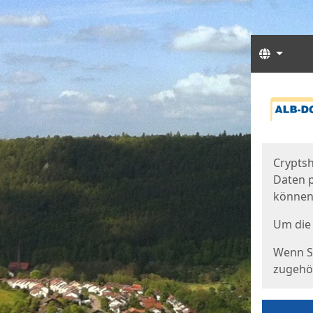
Sprach
Start
Starts
Cryptsh
Daten p
können
Um die 
Wenn Si
zugehör