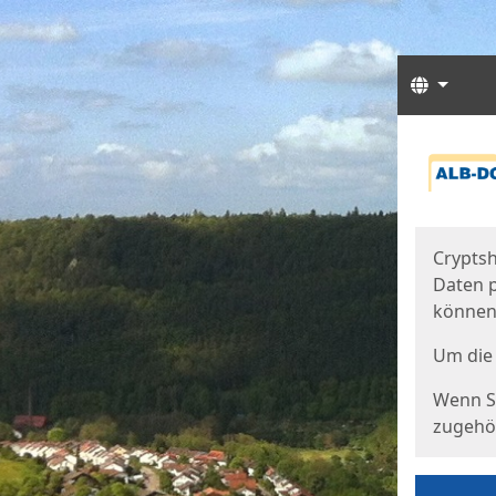
Sprach
Start
Starts
Cryptsh
Daten p
können
Um die 
Wenn Si
zugehör