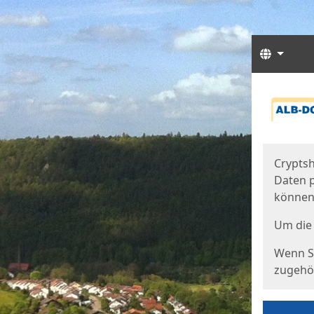
Sprach
Start
Starts
Cryptsh
Daten p
können
Um die 
Wenn Si
zugehör