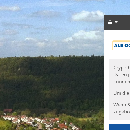
Sprach
Start
Starts
Cryptsh
Daten p
können
Um die 
Wenn Si
zugehör