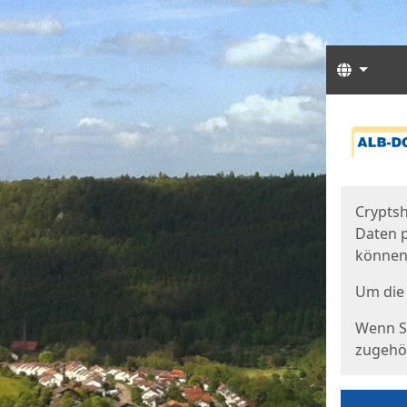
Sprach
Start
Starts
Cryptsh
Daten p
können
Um die 
Wenn Si
zugehör