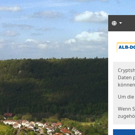
Sprach
Start
Starts
Cryptsh
Daten p
können
Um die 
Wenn Si
zugehör