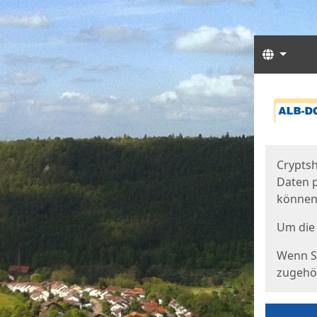
Sprach
Start
Starts
Cryptsh
Daten p
können
Um die 
Wenn Si
zugehör